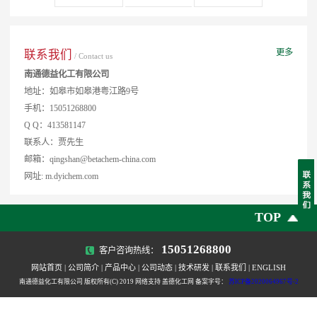
更多
联系我们
/ Contact us
南通德益化工有限公司
地址：如皋市如皋港粤江路9号
手机：15051268800
Q Q：413581147
联系人：贾先生
邮箱：qingshan@betachem-china.com
网址: m.dyichem.com
TOP
15051268800
客户咨询热线：
网站首页
|
公司简介
|
产品中心
|
公司动态
|
技术研发
|
联系我们
|
ENGLISH
南通德益化工有限公司 版权所有(C) 2019 网络支持 盖德化工网 备案字号：
苏ICP备2020064967号-2