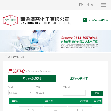
EN
中文
|
15051268800
首页
>
产品中心
产品中心
/ Corporate dynamics
农药及乳化剂
医药及中间体
项目：
选择：
关键词：
编号
名称
参数
纯度
上一页
1/0
下一页